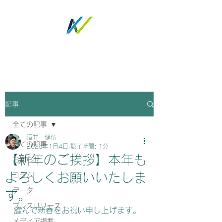
ノトツグ
記事
全ての記事
酒井 健伍
全ての記事
2023年1月4日
読了時間: 1分
【新年のご挨拶】本年も
お知らせ
よろしくお願いいたしま
コラム
データ
す。
プレスリリース
謹んで新春をお祝い申し上げます。
メディア掲載