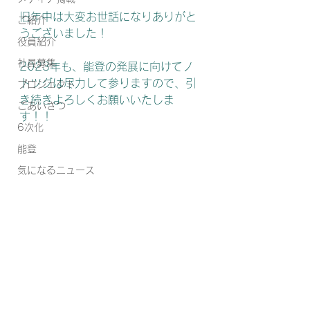
旧年中は大変お世話になりありがと
ご紹介
うございました！
役員紹介
社員募集
2023年も、能登の発展に向けてノ
トツグは尽力して参りますので、引
プロジェクト
き続きよろしくお願いいたしま
ごあいさつ
す！！
6次化
能登
気になるニュース