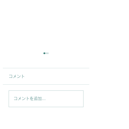
コメント
【御礼】お買い上げい
【地域活動のご報
コメントを追加…
ただいた皆さまありが
ノトツグは地域活
とうございました！！
も積極的に参加し