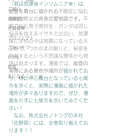
「君は放課後インソムニア※」は、
ご紹介
能登を舞台に描かれる
不眠症に悩む
高校生男女の青春
恋愛物語です。
不
役員紹介
眠で悩む男子高校生・ガンタは同じ
社員募集
悩みを抱えるイサキと出合い、放課
プロジェクト
後に学校の今は物置になっている天
ごあいさつ
文台で、つかのまの眠りと、秘密を
共有するという不思議な関係から物
6次化
語は始まります。漫画では
、能登の
能登
実際にある景色や場所が
描かれてお
気になるニュース
り、特に中心舞台となっている七尾
市を歩くと、実際に漫画に描かれた
場所が多々ありますので、ぜひ、漫
画を片手に七尾市を歩いてみてくだ
さい！
　なお、株式会社ノトツグの本社
「佐野邸」には、全巻取り揃えてお
ります！！