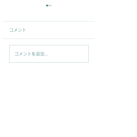
コメント
【無料相談】能登地震
【プレスリリース
コメントを追加…
で影響を受けている事
「株式会社ノトツ
業者の皆様へ
が「株式会社弘栄
商会」を事業承継
能登の漁業を支え
ます!