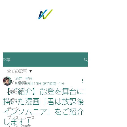
ノトツグ
記事
全ての記事
酒井 健伍
全ての記事
2022年5月19日
読了時間: 1分
【ご紹介】能登を舞台に
お知らせ
描いた漫画「君は放課後
コラム
データ
インソムニア」をご紹介
プレスリリース
します！
メディア掲載