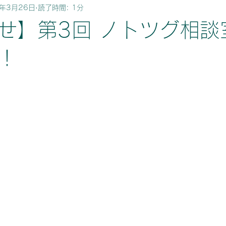
5年3月26日
読了時間: 1分
6次化
能登
気になるニュース
せ】第3回 ノトツグ相談
！