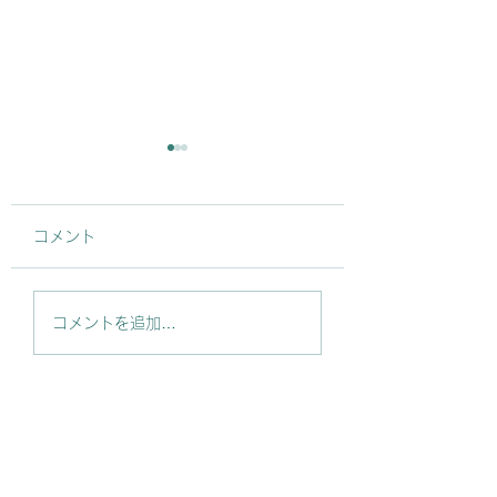
コメント
【メディア掲載】神戸
【事業承継事例紹
コメントを追加…
新聞〈社説〉の震災特
弘栄電機商会の事
集にて当社の取り組み
政策金融公庫にて
が記事に掲載されまし
載！
た！（2025年1月6