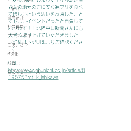
トを実施いたしました！鹿渉島定置
さんの地元の方に安く寒ブリを食べ
ご紹介
てほしいという思いを反映した、と
役員紹介
てもよいイベントだったと自負して
社員募集
おります！！北陸中日新聞さんにも
大きく取り上げていただきました
プロジェクト
（詳細は下記URLよりご確認くださ
ごあいさつ
い）
6次化
能登
URL：
https://www.chunichi.co.jp/article/8
気になるニュース
19875?rct=k_ishikawa