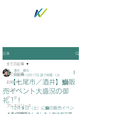
ノトツグ
記事
全ての記事
酒井 健伍
全ての記事
2023年12月17日
読了時間: 1分
【七尾市／酒井】鰤販
お知らせ
売イベント大盛況の御
コラム
データ
礼！！
プレスリリース
　12月９日（土）に鰤の販売イベン
メディア掲載