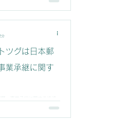
2分
トツグは日本郵
事業承継に関す
問題・事業承継に関する連携
2年4月より2年間、日本郵政
て受け入れます。 金融機関
元産業の育成と底上げに努め