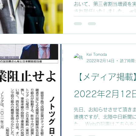
おいて、第三者割当増資を
され就任いたしました。 ≪資本金の変更≫ 増資前の
資本金 300万円 増資後の資
の変更≫ 取締役 数馬 
Kei Tomoda
2022年2月14日
読了時間:
【メディア掲載
2022年2月12
先日、お知らせさせて頂き
連携ですが、北陸中日新聞
た。 Webの記事はこちら