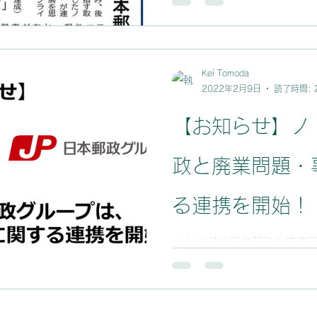
Kei Tomoda
2022年2月9日
読了時間: 
【お知らせ】ノ
政と廃業問題・
る連携を開始！
ノトツグは日本郵政と廃業
を開始。 ノトツグは、202
グループの社員を出向者とし
や経済団体とも連携し、地
ます。