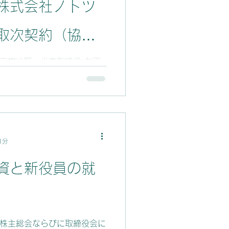
株式会社ノトツ
取次契約（協
尾市鍜冶町 代表取締役:友田
(本社:七尾市桧物町、理事長:
での事業承継にかかる顧客紹
とをお知らせします！ 詳細
料をご確認ください。
1分
資と新役員の就
時株主総会ならびに取締役会に