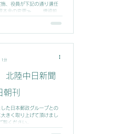
実施、役員が下記の通り選任
本金 400万円 ≪役員
嘉一郎（新任）
 1分
】北陸中日新聞
日朝刊
ました日本郵政グループとの
に大きく取り上げて頂けまし
をご覧ください。