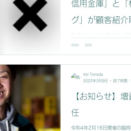
信用金庫」と「
グ」が顧客紹介
定）を締結！
株式会社ノトツグ(本社:七
景) は、のと共栄信用金庫 
鈴木正俊)と石川県能登地域
介に関する契約を締結したこ
は下記、プレスリリース資
Kei Tomoda
2022年3月9日
読了時間: 
【お知らせ】増
任
令和4年2月16日開催の臨