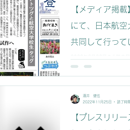
【メディア掲載
にて、日本航空
共同して行って
使った商品開発
2023年6月22日の北陸
として、日本航空大学校の
登産米を使った商品開発プ
した！！
た。 参加してくれている学
県出身で、地元に問題意識
す。...
酒井 健伍
2022年11月25日
読了時間
【プレスリリー