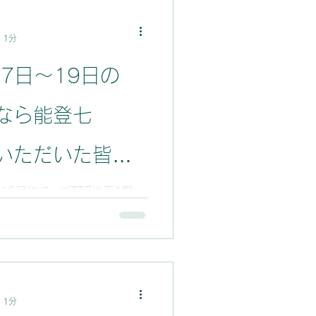
気になるニュース
 1分
7日～19日の
なら能登七
いただいた皆さ
ざいました！！
19日にて、KITTE地下1階
ンスゾーンにて能登・七尾の
した。大盛況にて、最終日の
がなくなってしまいました。
、ご参加できなかった皆さま
 1分