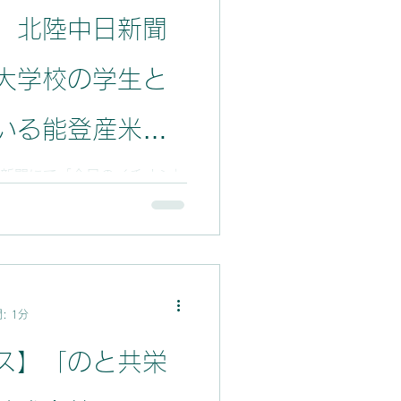
】北陸中日新聞
大学校の学生と
いる能登産米を
がスタートしま
中日新聞にて「今日のイチオシ」
学生と共同して行っている能
ロジェクトが紹介されまし
生の4人のうち3人は地元石川
をもって、取り組んでいま
: 1分
ス】「のと共栄