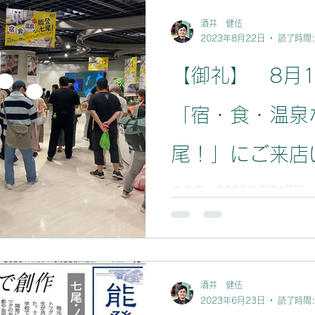
プロジェクト
ごあいさつ
6次化
能登
酒井 健伍
2023年8月22日
読了時間:
【御礼】 8月1
「宿・食・温泉
尾！」にご来店
まありがとうご
この度、2023年8月17日～
東京シティアイパフォーマ
PRイベントを開催いたしま
終わりにはほとんどの商品
ご参加いただいた皆さまも
もぜひ、能...
酒井 健伍
2023年6月23日
読了時間: